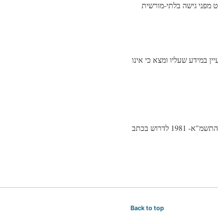
ט מפני גישה בלתי-מורשית
ידע. אדם שעיין במידע שעליו ומצא כי אינו
בנוסף, אם המידע שבמאגרי החברה משמש לצורך פניה אישית אליך, אתה זכאי על-פי חוק הגנת הפרטיות, התשמ"א- 1981 לדרוש בכתב
Back to top