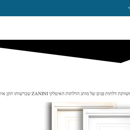
ות פנים של מותג הדלתות האיטלקי ZANINI שברשותו תקן אירופאי.